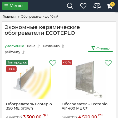
0
Меню
Главная
Обогреватели до 10 м²
Экономные керамические
обогреватели ECOTEPLO
умолчанию
цене
названию
Фильтр
рейтингу
Топ продаж
-10 %
-18 %
Обогреватель Ecoteplo
Обогреватель Ecoteplo
350 ME brown
Air 400 МЕ СЛ
Артикул:
B350me
Артикул:
Sl400me
грн
грн
3 300,00
4 500,00
4 000,00
5 000,00