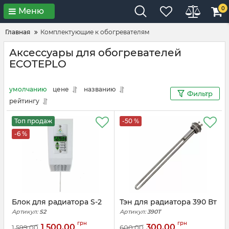
0
Меню
Главная
Комплектующие к обогревателям
Аксессуары для обогревателей
ECOTEPLO
умолчанию
цене
названию
Фильтр
рейтингу
Топ продаж
-50 %
-6 %
Блок для радиатора S-2
Тэн для радиатора 390 Вт
Артикул:
S2
Артикул:
390T
грн
грн
1 500,00
300,00
1 599,00
600,00