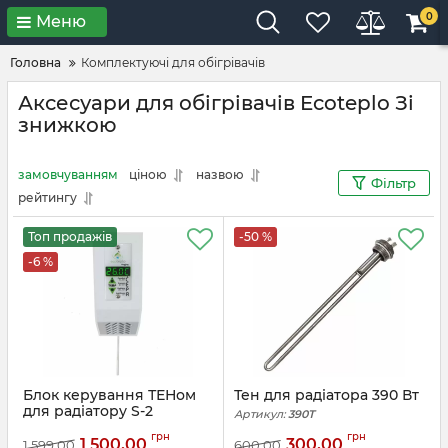
0
Меню
Головна
Комплектуючі для обігрівачів
Аксесуари для обігрівачів Ecoteplo Зі
знижкою
замовчуванням
ціною
назвою
Фільтр
рейтингу
Топ продажів
-50 %
-6 %
Блок керування ТЕНом
Тен для радіатора 390 Вт
для радіатору S-2
Артикул:
390T
Артикул:
S2
грн
грн
1 500,00
300,00
1 599,00
600,00