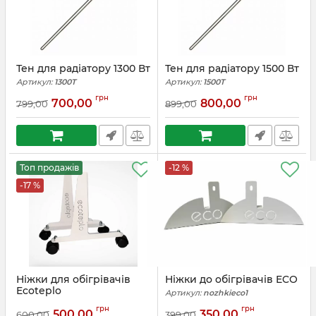
Тен для радіатору 1300 Вт
Тен для радіатору 1500 Вт
Артикул:
1300T
Артикул:
1500T
грн
грн
700,00
800,00
799,00
899,00
Топ продажів
-12 %
-17 %
Ніжки для обігрівачів
Ніжки до обігрівачів ECO
Ecoteplo
Артикул:
nozhkieco1
Артикул:
EcoteploN
грн
грн
500,00
350,00
600,00
399,00