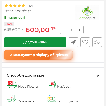
(
194
)
Залишити відгук
В наявності
-14 %
600,00
грн
−
+
699,00
грн
Додати в кошик
Калькулятор підбору обігрівача
Способи доставки
Нова Пошта
Курʼєром
Самовивіз
Інші служби