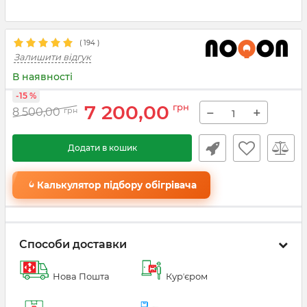
(
194
)
Залишити відгук
В наявності
-15 %
7 200,00
грн
−
+
8 500,00
грн
Додати в кошик
Калькулятор підбору обігрівача
Способи доставки
Нова Пошта
Курʼєром