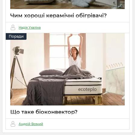
Чим хороші керамічні обігрівачі?
21 06 2023
0
2 хвилини
Надія Ухаліна
Керамічні обігрівачі Ecoteplo -
Поради
ефективні, енергоефективні та
безпечні. Рівномірний розподіл тепла,
економія електроенергії та захист від
перегріву - ідеальний вибір для
опалення будинку та квартири.
Що таке біоконвектор?
01 03 2023
0
3 хвилини
Андрій Возний
Біоконвектори - енергоефективне