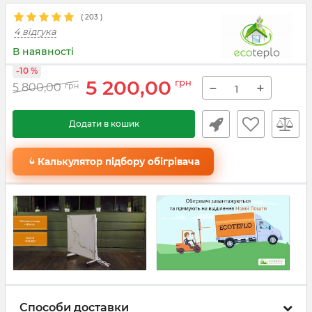
(
203
)
4 відгука
В наявності
-10 %
5 200,00
грн
−
+
5 800,00
грн
Додати в кошик
Калькулятор підбору обігрівача
Способи доставки