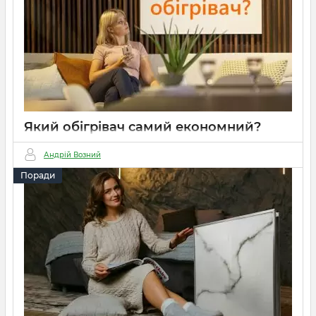
Який обігрівач самий економний?
09 09 2023
0
3 хвилини
Андрій Возний
Поради