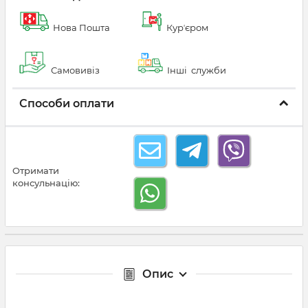
Нова Пошта
Курʼєром
Самовивіз
Інші служби
Способи оплати
Отримати
консульнацію:
Опис