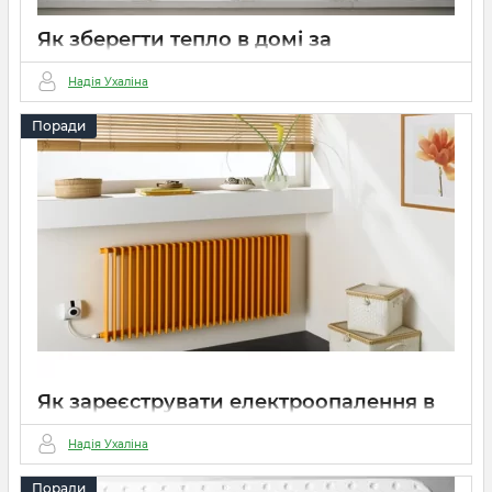
Як зберегти тепло в домі за
допомогою пластикових вікон?
Надія Ухаліна
15 03 2022
0
2 хвилини
Поради
Як зареєструвати електроопалення в
Україні?
Надія Ухаліна
15 03 2022
1
5 хвилин
Поради