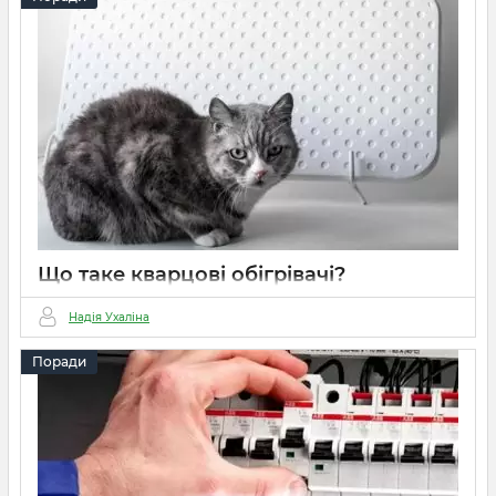
Що таке кварцові обігрівачі?
15 03 2022
0
3 хвилини
Надія Ухаліна
Поради