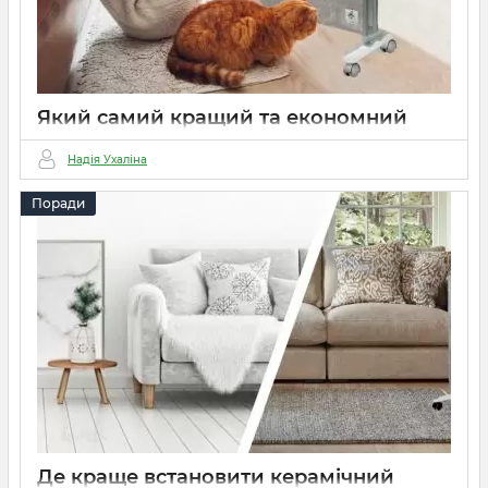
Який самий кращий та економний
обігрівач?
Надія Ухаліна
20 06 2023
0
4 хвилини
Поради
Де краще встановити керамічний