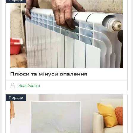
ефективні, безпечні, енергоефективні,
портативні та малошумні. Оберіть з
потужністю, термостатом та додатковими
функціями для комфорту.
Плюси та мінуси опалення
радіаторами, де їх встановлювати
краще?
Надія Ухаліна
27 06 2023
0
3 хвилини
Поради
Радіатори Ecoteplo: плюси –
ефективність, регулювання
температури, зонування; мінуси –
великі габарити, пил. Рекомендується