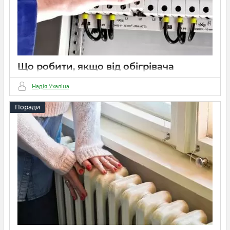
Що робити, якщо від обігрівача
вибиває пробки?
Надія Ухаліна
15 03 2022
0
5 хвилин
Поради