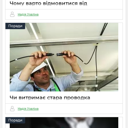
Чому варто відмовитися від
центрального опалення будинку?
Надія Ухаліна
15 03 2022
0
3 хвилини
Поради
Чи витримає стара проводка
електроопалення?
Надія Ухаліна
15 03 2022
0
5 хвилин
Поради