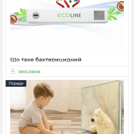
Що таке бактерицидний
рециркулятор повітря?
Надія Ухаліна
01 03 2022
0
500 хвилин
Поради