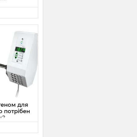
аїни
.2023 р.
всіх жителів
у на
 1 червня по
становитиме
лежно від
теном для
о потрібен
и?
ини
ість