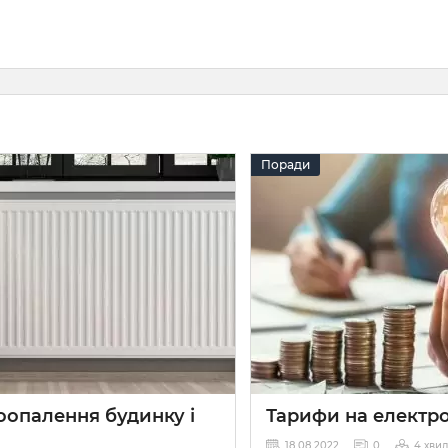
Поради
оопалення будинку і
Тарифи на електр
18 08 2022
0
4 хви