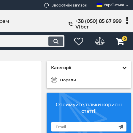
Зворотній зв'язок
Українська
рам
+38 (050) 85 67 999
Viber
0
Категорії
Поради
Отримуйте тільки корисні
статті!