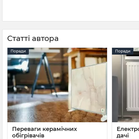
Статті автора
Поради
Поради
Переваги керамічних
Електр
обігрівачів
дачі