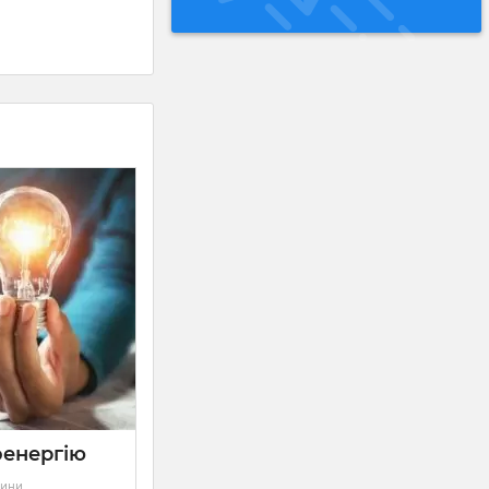
оенергію
лини